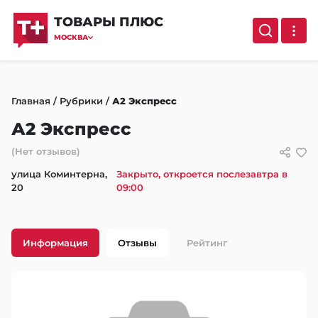
ТОВАРЫ ПЛЮС
МОСКВА
Главная
/
Рубрики
/
А2 Экспресс
А2 Экспресс
(Нет отзывов)
улица Коминтерна,
Закрыто, откроется послезавтра в
20
09:00
Информация
Отзывы
Рейтинг