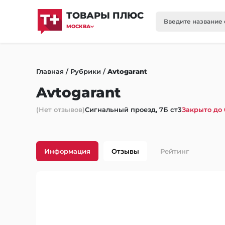
ТОВАРЫ ПЛЮС
МОСКВА
Главная
/
Рубрики
/
Avtogarant
Avtogarant
(Нет отзывов)
Сигнальный проезд, 7Б ст3
Закрыто до 
Информация
Отзывы
Рейтинг