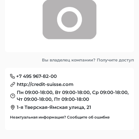
Вы владелец компании? Получите доступ
+7 495 967-82-00
http://credit-suisse.com
Пн 09:00-18:00, Вт 09:00-18:00, Ср 09:00-18:00,
Чт 09:00-18:00, Пт 09:00-18:00
1-я Тверская-Ямская улица, 21
Неактуальная информация? Сообщите об ошибке