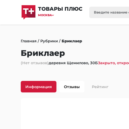
ТОВАРЫ ПЛЮС
МОСКВА
Главная
/
Рубрики
/
Бриклаер
Бриклаер
(Нет отзывов)
деревня Щемилово, 30Б
Закрыто, откро
Информация
Отзывы
Рейтинг