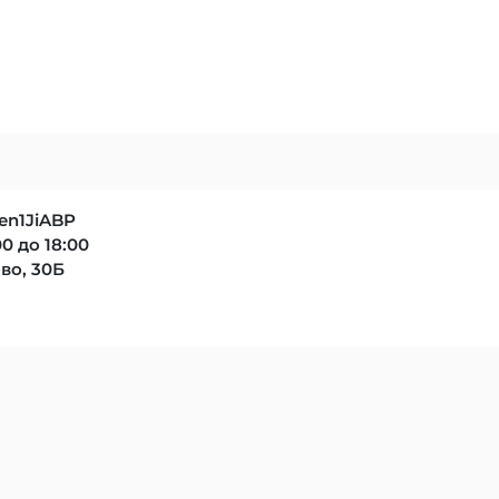
Pen1JiABP
0 до 18:00
во, 30Б