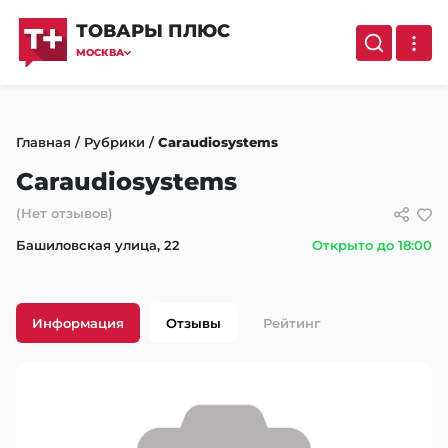
ТОВАРЫ ПЛЮС
МОСКВА
Главная
/
Рубрики
/
Caraudiosystems
Caraudiosystems
(Нет отзывов)
Башиловская улица, 22
Открыто до 18:00
Информация
Отзывы
Рейтинг