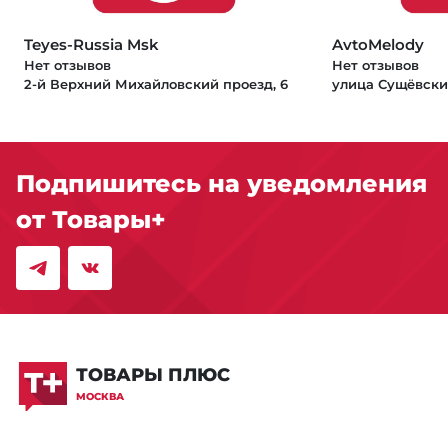
Teyes-Russia Msk
AvtoMelody
Нет отзывов
Нет отзывов
2-й Верхний Михайловский проезд, 6
улица Сущёвский
Подпишитесь на уведомления
от Товары+
ТОВАРЫ ПЛЮС
МОСКВА