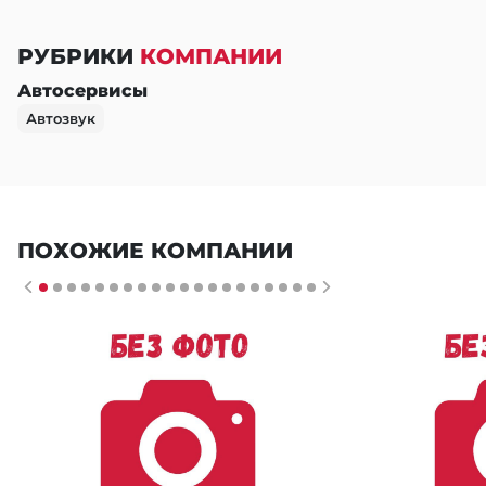
РУБРИКИ
КОМПАНИИ
Автосервисы
Автозвук
ПОХОЖИЕ КОМПАНИИ