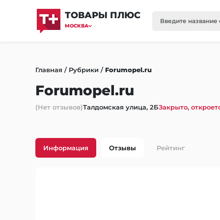
ТОВАРЫ ПЛЮС
МОСКВА
Главная
/
Рубрики
/
Forumopel.ru
Forumopel.ru
(Нет отзывов)
Талдомская улица, 2Б
Закрыто, откроетс
Информация
Отзывы
Рейтинг