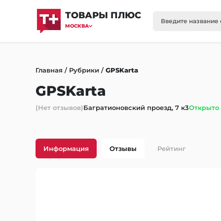
ТОВАРЫ ПЛЮС
МОСКВА
Главная
/
Рубрики
/
GPSKarta
GPSKarta
(Нет отзывов)
Багратионовский проезд, 7 к3
Открыто 
Информация
Отзывы
Рейтинг