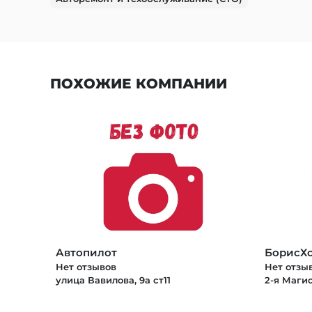
ПОХОЖИЕ КОМПАНИИ
Автопилот
БорисХ
Нет отзывов
Нет отзы
улица Вавилова, 9а ст11
2-я Магис