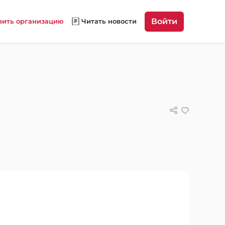
Войти
вить организацию
Читать новости