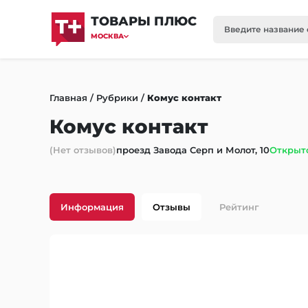
ТОВАРЫ ПЛЮС
МОСКВА
Главная
/
Рубрики
/
Комус контакт
Комус контакт
(Нет отзывов)
проезд Завода Серп и Молот, 10
Открыто
Информация
Отзывы
Рейтинг