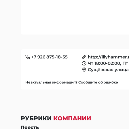
+7 926 875-18-55
http://lilyhammer.
Чт 18:00-02:00, Пт
Сущёвская улица,
Неактуальная информация? Сообщите об ошибке
РУБРИКИ
КОМПАНИИ
Поесть