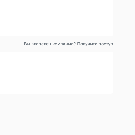
Вы владелец компании? Получите доступ