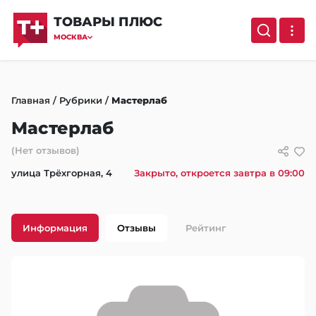
ТОВАРЫ ПЛЮС
МОСКВА
Главная
/
Рубрики
/
Мастерлаб
Мастерлаб
(Нет отзывов)
улица Трёхгорная, 4
Закрыто, откроется завтра в 09:00
Информация
Отзывы
Рейтинг