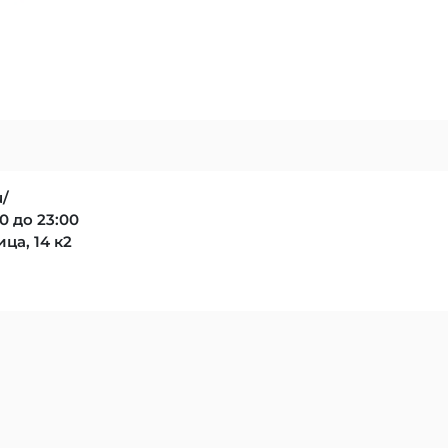
u/
0 до 23:00
ца, 14 к2