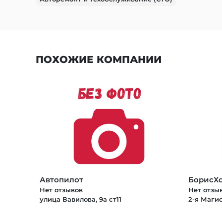
ПОХОЖИЕ КОМПАНИИ
Автопилот
БорисХ
Нет отзывов
Нет отзы
улица Вавилова, 9а ст11
2-я Магис