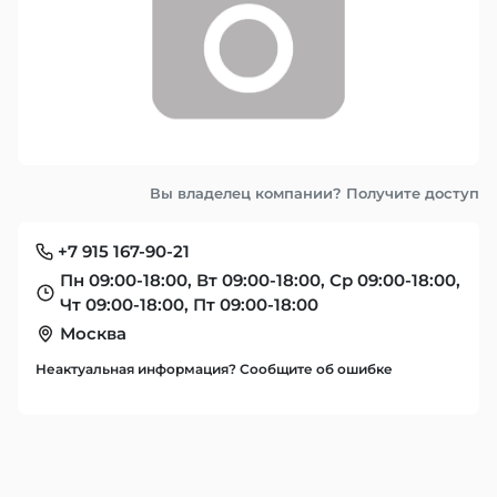
Вы владелец компании? Получите доступ
+7 915 167-90-21
Пн 09:00-18:00, Вт 09:00-18:00, Ср 09:00-18:00,
Чт 09:00-18:00, Пт 09:00-18:00
Москва
Неактуальная информация? Сообщите об ошибке