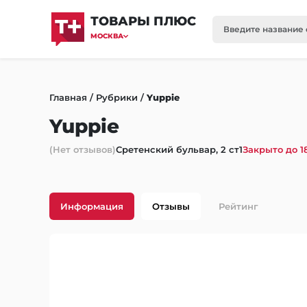
ТОВАРЫ ПЛЮС
МОСКВА
Главная
/
Рубрики
/
Yuppie
Yuppie
(Нет отзывов)
Сретенский бульвар, 2 ст1
Закрыто до 1
Информация
Отзывы
Рейтинг