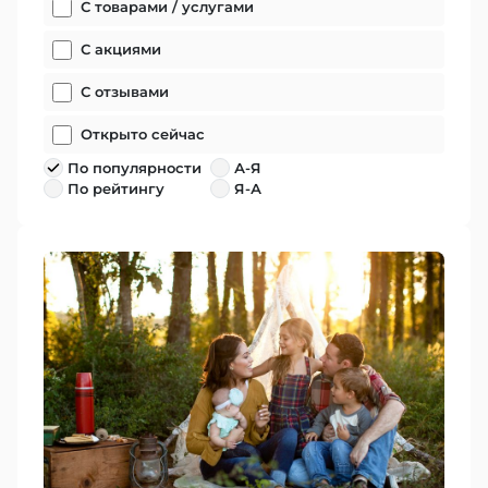
С товарами / услугами
С акциями
С отзывами
Открыто сейчас
По популярности
А-Я
По рейтингу
Я-А