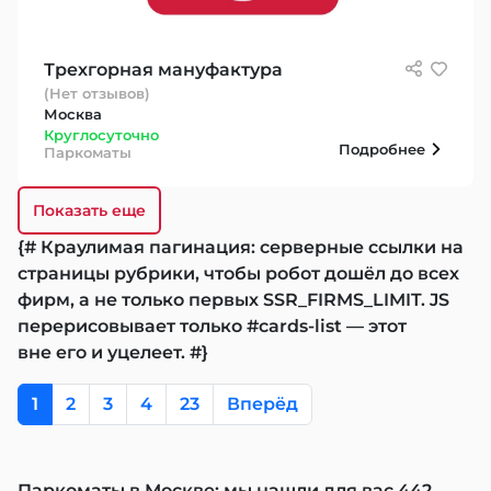
Трехгорная мануфактура
(Нет отзывов)
Москва
Круглосуточно
Подробнее
Паркоматы
Показать еще
{# Краулимая пагинация: серверные ссылки на
страницы рубрики, чтобы робот дошёл до всех
фирм, а не только первых SSR_FIRMS_LIMIT. JS
перерисовывает только #cards-list — этот
вне его и уцелеет. #}
1
2
3
4
23
Вперёд
Паркоматы в Москве: мы нашли для вас 442