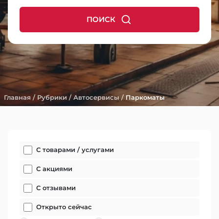
ПОИСК
Главная
/
Рубрики
/
Автосервисы
/
Паркоматы
С товарами / услугами
С акциями
С отзывами
Открыто сейчас