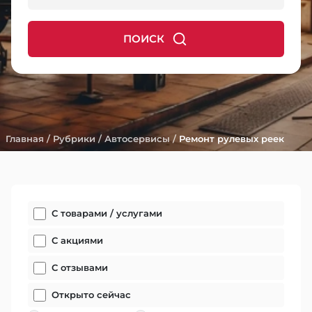
ПОИСК
Главная
/
Рубрики
/
Автосервисы
/
Ремонт рулевых реек
С товарами / услугами
С акциями
С отзывами
Открыто сейчас