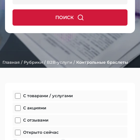
ПОИСК
Главная
/
Рубрики
/
B2B-услуги
/
Контрольные браслеты
С товарами / услугами
С акциями
С отзывами
Открыто сейчас