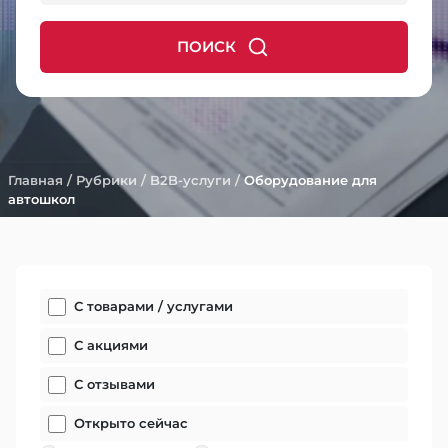
ПОИСК
Главная
/
Рубрики
/
B2B-услуги
/
Оборудование для
автошкол
С товарами / услугами
С акциями
С отзывами
Открыто сейчас