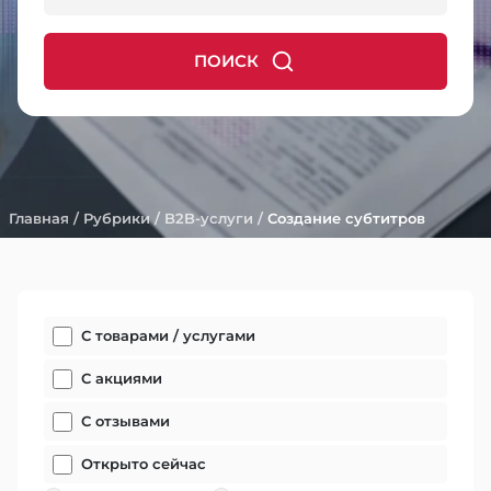
ПОИСК
Главная
/
Рубрики
/
B2B-услуги
/
Создание субтитров
С товарами / услугами
С акциями
С отзывами
Открыто сейчас