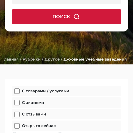
ПОИСК
Главная
/
Рубрики
/
Другое
/
Духовные учебные заведения
С товарами / услугами
С акциями
С отзывами
Открыто сейчас