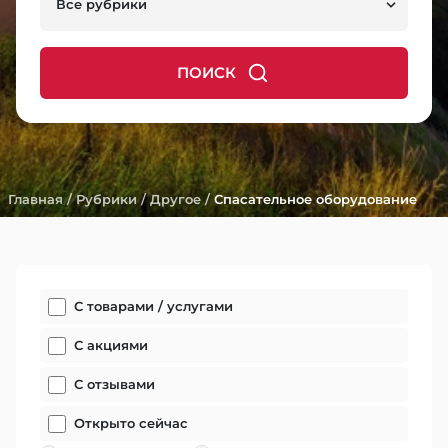
Все рубрики
ПОИСК
Главная
/
Рубрики
/
Другое
/
Спасательное оборудование
С товарами / услугами
С акциями
С отзывами
Открыто сейчас