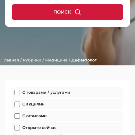
ПОИСК
Главная
/
Рубрики
/
Медицина
/
Дефектолог
С товарами / услугами
С акциями
С отзывами
Открыто сейчас