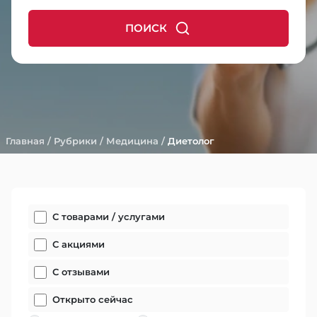
ПОИСК
Главная
/
Рубрики
/
Медицина
/
Диетолог
С товарами / услугами
С акциями
С отзывами
Открыто сейчас