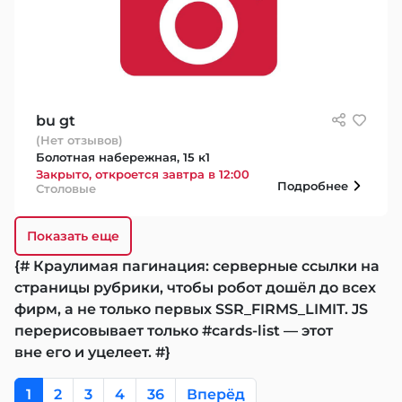
bu gt
(Нет отзывов)
Болотная набережная, 15 к1
Закрыто, откроется завтра в 12:00
Подробнее
Столовые
Показать еще
{# Краулимая пагинация: серверные ссылки на
страницы рубрики, чтобы робот дошёл до всех
фирм, а не только первых SSR_FIRMS_LIMIT. JS
перерисовывает только #cards-list — этот
вне его и уцелеет. #}
1
2
3
4
36
Вперёд