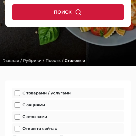
ПОИСК
Главная
/
Рубрики
/
Поесть
/
Столовые
С товарами / услугами
С акциями
С отзывами
Открыто сейчас