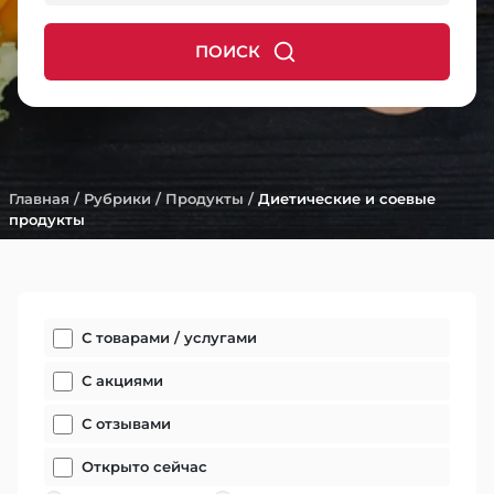
ПОИСК
Главная
/
Рубрики
/
Продукты
/
Диетические и соевые
продукты
С товарами / услугами
С акциями
С отзывами
Открыто сейчас