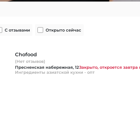
С отзывами
Открыто сейчас
Chofood
(Нет отзывов)
Пресненская набережная, 12
Закрыто, откроется завтра 
Ингредиенты азиатской кухни - опт