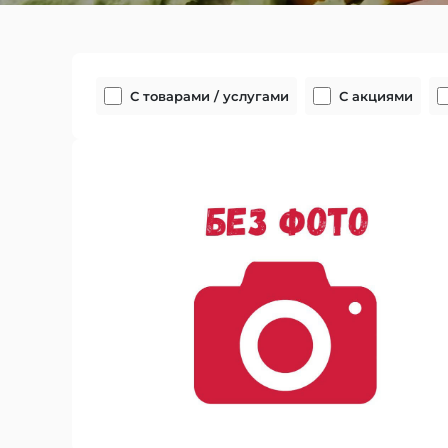
С товарами / услугами
С акциями