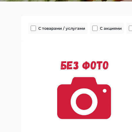
С товарами / услугами
С акциями