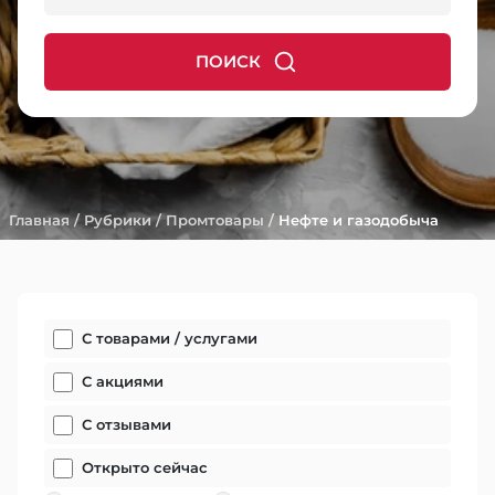
ПОИСК
Главная
/
Рубрики
/
Промтовары
/
Нефте и газодобыча
С товарами / услугами
С акциями
С отзывами
Открыто сейчас