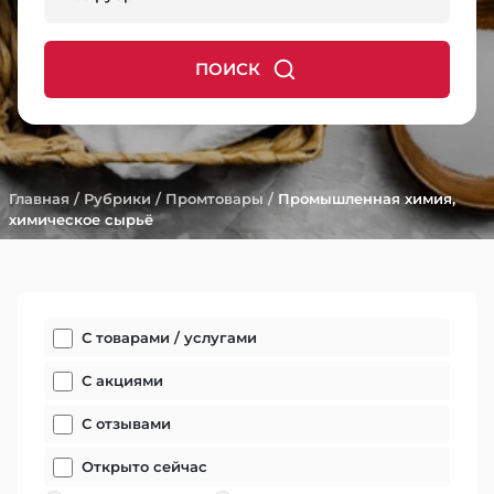
ПОИСК
Главная
/
Рубрики
/
Промтовары
/
Промышленная химия,
химическое сырьё
С товарами / услугами
С акциями
С отзывами
Открыто сейчас