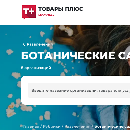
ТОВАРЫ ПЛЮС
МОСКВА
Развлечения
БОТАНИЧЕСКИЕ С
8 организаций
Главная
/
Рубрики
/
Развлечения
/
Ботанические с