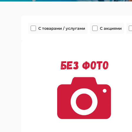
С товарами / услугами
С акциями