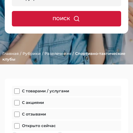
ПОИСК
Главная
/
Рубрики
/
Развлечения
/
Спортивно-тактические
клубы
С товарами / услугами
С акциями
С отзывами
Открыто сейчас