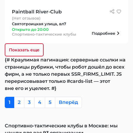
Paintball River-Club
(Нет отзывов)
Святотроицкая улица, вл7
Открыто до 20:00
Подробнее
Спортивно-тактические клубы
Показать еще
{# Краулимая пагинация: серверные ссылки на
страницы рубрики, чтобы робот дошёл до всех
фирм, а не только первых SSR_FIRMS_LIMIT. JS
перерисовывает только #cards-list — этот
вне его и уцелеет. #}
1
2
3
4
5
Вперёд
Спортивно-тактические клубы в Москве: мы
нашли для вас 93 организации.