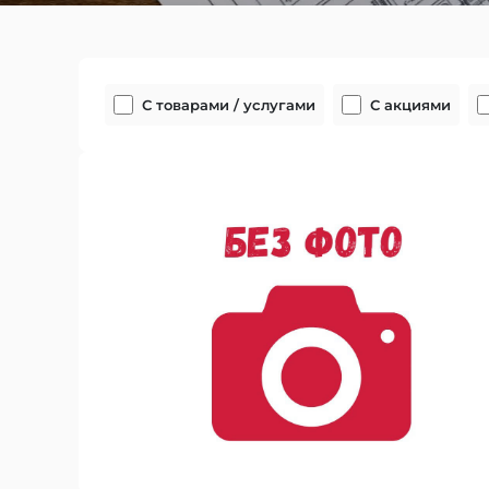
С товарами / услугами
С акциями