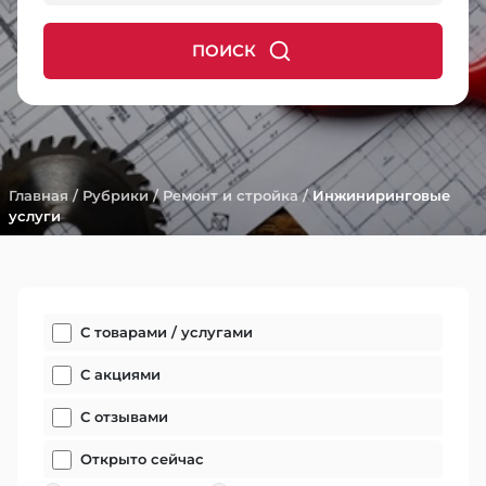
ПОИСК
Главная
/
Рубрики
/
Ремонт и стройка
/
Инжиниринговые
услуги
С товарами / услугами
С акциями
С отзывами
Открыто сейчас