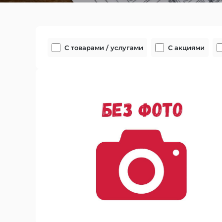
С товарами / услугами
С акциями