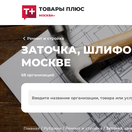
ТОВАРЫ ПЛЮС
МОСКВА
Ремонт и стройка
ЗАТОЧКА, ШЛИФО
МОСКВЕ
68 организаций
Главная
/
Рубрики
/
Ремонт и стройка
/
Заточка, ш