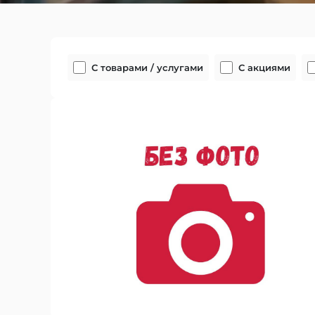
С товарами / услугами
С акциями