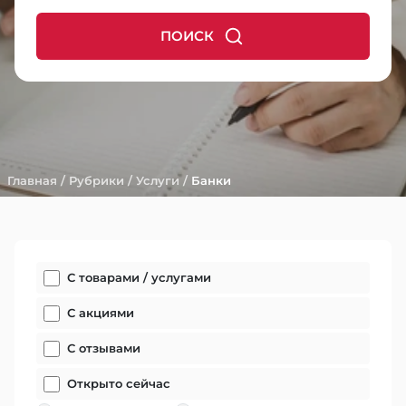
ПОИСК
Главная
/
Рубрики
/
Услуги
/
Банки
С товарами / услугами
С акциями
С отзывами
Открыто сейчас