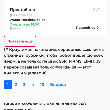
Простобанк
(Нет отзывов)
улица Усачёва, 35 ст1
Открыто до 18:00
Подробнее
Банки
Показать еще
{# Краулимая пагинация: серверные ссылки на
страницы рубрики, чтобы робот дошёл до всех
фирм, а не только первых SSR_FIRMS_LIMIT. JS
перерисовывает только #cards-list — этот
вне его и уцелеет. #}
1
2
3
4
13
Вперёд
Банки в Москве: мы нашли для вас 248
организаций.