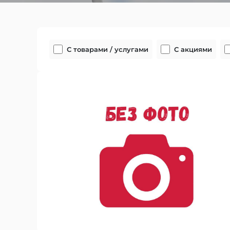
С товарами / услугами
С акциями