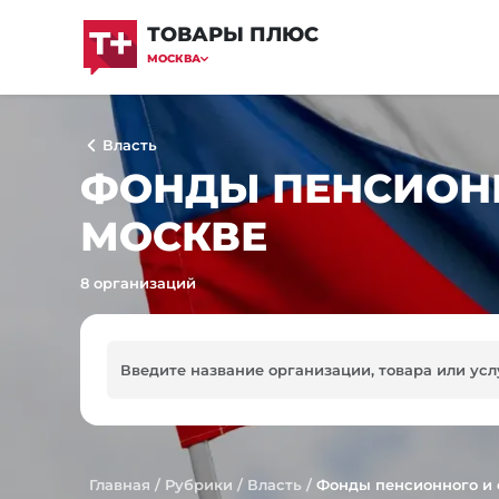
ТОВАРЫ ПЛЮС
МОСКВА
Власть
ФОНДЫ ПЕНСИОНН
МОСКВЕ
8 организаций
Главная
/
Рубрики
/
Власть
/
Фонды пенсионного и 