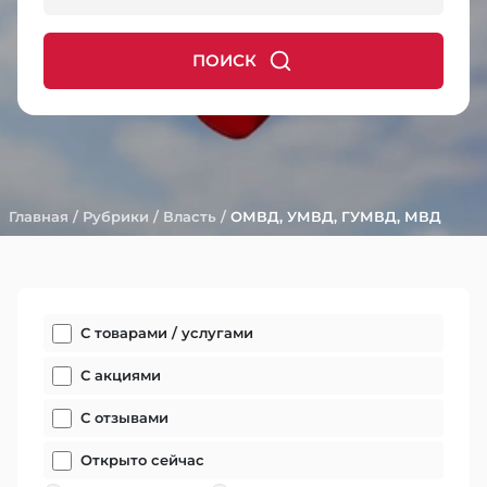
ПОИСК
Главная
/
Рубрики
/
Власть
/
ОМВД, УМВД, ГУМВД, МВД
С товарами / услугами
С акциями
С отзывами
Открыто сейчас