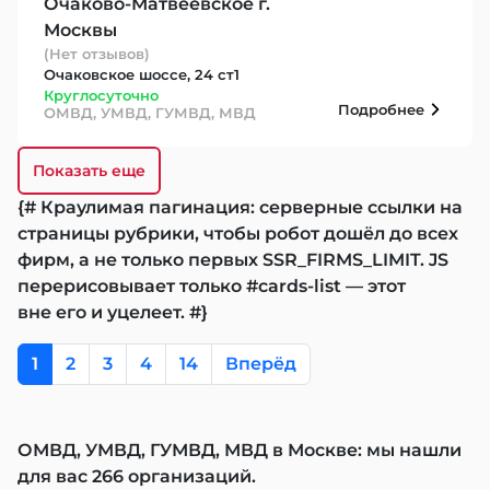
Очаково-Матвеевское г.
Москвы
(Нет отзывов)
Очаковское шоссе, 24 ст1
Круглосуточно
Подробнее
ОМВД, УМВД, ГУМВД, МВД
Показать еще
{# Краулимая пагинация: серверные ссылки на
страницы рубрики, чтобы робот дошёл до всех
фирм, а не только первых SSR_FIRMS_LIMIT. JS
перерисовывает только #cards-list — этот
вне его и уцелеет. #}
1
2
3
4
14
Вперёд
ОМВД, УМВД, ГУМВД, МВД в Москве: мы нашли
для вас 266 организаций.