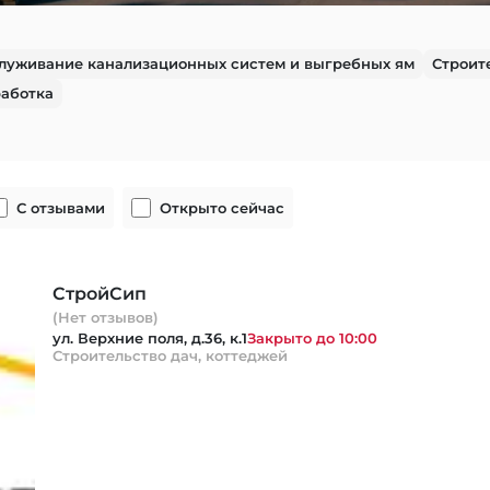
луживание канализационных систем и выгребных ям
Строит
аботка
С отзывами
Открыто сейчас
CтройСип
(Нет отзывов)
ул. Верхние поля, д.36, к.1
Закрыто до 10:00
Строительство дач, коттеджей